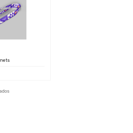
rnets
tados