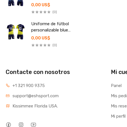
personalizable
0,00 US$
(0)
Uniforme de fútbol
personalizable blue
fury
0,00 US$
(0)
Contacte con nosotros
Mi cu
+1 321 900 9375
Panel
support@eshsport.com
Mis ped
Kissimmee Florida USA.
Mis res
Mi perfil