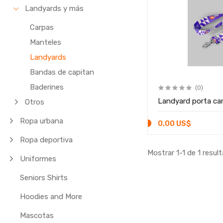
Landyards y más
Carpas
Manteles
Landyards
Bandas de capitan
Baderines
(0)
Landyard porta ca
Otros
Ropa urbana
0,00 US$
Ropa deportiva
Mostrar 1-1 de 1 resul
Uniformes
Seniors Shirts
Hoodies and More
Mascotas