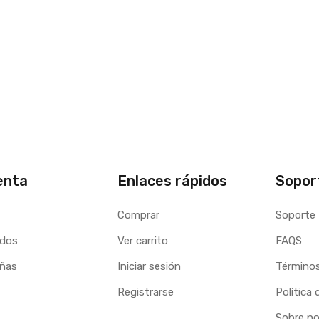
enta
Enlaces rápidos
Sopor
Comprar
Soporte
idos
Ver carrito
FAQS
eñas
Iniciar sesión
Términos
Registrarse
Política 
Sobre n