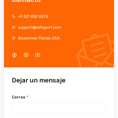
+1 321 900 9375
support@eshsport.com
Kissimmee Florida USA.
Dejar un mensaje
Correo
*